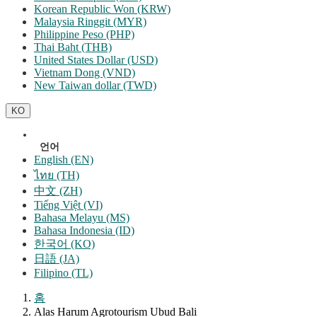
Korean Republic Won (KRW)
Malaysia Ringgit (MYR)
Philippine Peso (PHP)
Thai Baht (THB)
United States Dollar (USD)
Vietnam Dong (VND)
New Taiwan dollar (TWD)
KO
언어
English (EN)
ไทย (TH)
中文 (ZH)
Tiếng Việt (VI)
Bahasa Melayu (MS)
Bahasa Indonesia (ID)
한국어 (KO)
日語 (JA)
Filipino (TL)
홈
Alas Harum Agrotourism Ubud Bali