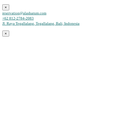
×
reservation@alasharum.com
+62 812-2784-2083
Jl. Raya Tegallalang, Tegallalang, Bali, Indonesia
×