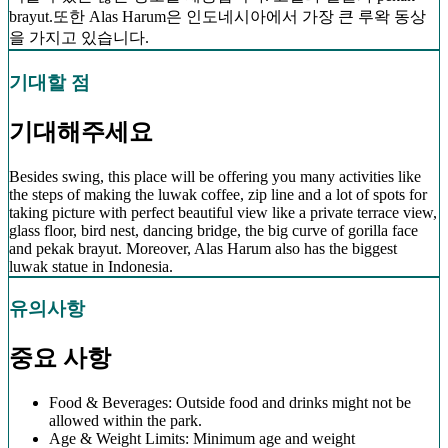
brayut.또한 Alas Harum은 인도네시아에서 가장 큰 루왁 동상
을 가지고 있습니다.
기대할 점
기대해주세요
Besides swing, this place will be offering you many activities like
the steps of making the luwak coffee, zip line and a lot of spots for
taking picture with perfect beautiful view like a private terrace view,
glass floor, bird nest, dancing bridge, the big curve of gorilla face
and pekak brayut. Moreover, Alas Harum also has the biggest
luwak statue in Indonesia.
유의사항
중요 사항
Food & Beverages: Outside food and drinks might not be
allowed within the park.
Age & Weight Limits: Minimum age and weight