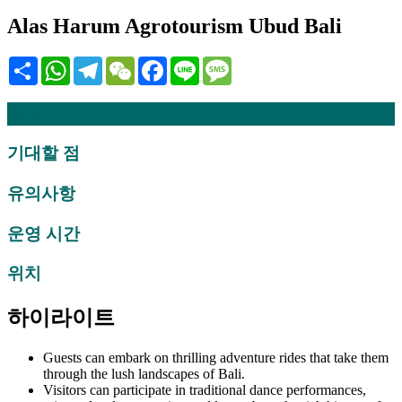
Alas Harum Agrotourism Ubud Bali
Share
WhatsApp
Telegram
WeChat
Facebook
Line
Message
설명
기대할 점
유의사항
운영 시간
위치
하이라이트
Guests can embark on thrilling adventure rides that take them
through the lush landscapes of Bali.
Visitors can participate in traditional dance performances,