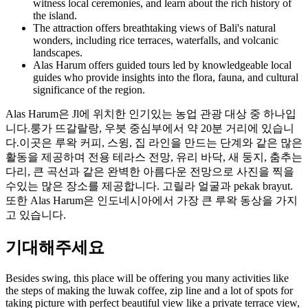
witness local ceremonies, and learn about the rich history of
the island.
The attraction offers breathtaking views of Bali's natural
wonders, including rice terraces, waterfalls, and volcanic
landscapes.
Alas Harum offers guided tours led by knowledgeable local
guides who provide insights into the flora, fauna, and cultural
significance of the region.
Alas Harum은 Jl에 위치한 인기있는 농업 관광 대상 중 하나입
니다.룽가 뜨갈랄랑, 우붓 중심부에서 약 20분 거리에 있습니
다.이곳은 루왁 커피, 스윙, 집 라인을 만드는 단계와 같은 많은
활동을 제공하며 전용 테라스 전망, 유리 바닥, 새 둥지, 춤추는
다리, 큰 곡선과 같은 완벽한 아름다운 전망으로 사진을 찍을
수있는 많은 장소를 제공합니다. 고릴라 얼굴과 pekak brayut.
또한 Alas Harum은 인도네시아에서 가장 큰 루왁 동상을 가지
고 있습니다.
기대해주세요
Besides swing, this place will be offering you many activities like
the steps of making the luwak coffee, zip line and a lot of spots for
taking picture with perfect beautiful view like a private terrace view,