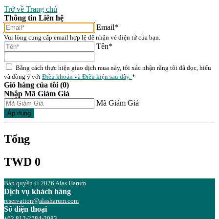
Trở về Trang chủ
Thông tin Liên hệ
Email*
Vui lòng cung cấp email hợp lệ để nhận vé điện tử của bạn.
Tên*
Bằng cách thực hiện giao dịch mua này, tôi xác nhận rằng tôi đã đọc, hiểu
và đồng ý với
Điều khoản và Điều kiện sau đây.
*
Giỏ hàng của tôi (0)
Nhập Mã Giảm Giá
Mã Giảm Giá
Áp dụng
Tổng
TWD 0
Bản quyền © 2026 Alas Harum
Dịch vụ khách hàng
reservation@alasharum.com
Số điện thoại
+62 812-2784-2083