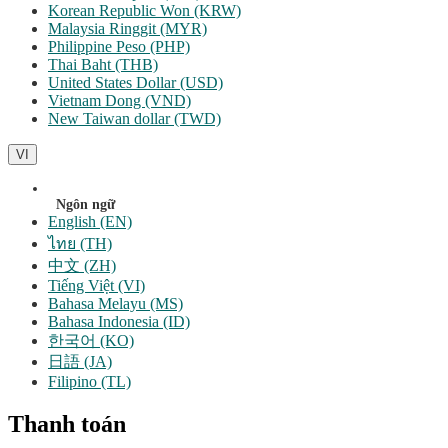
Korean Republic Won (KRW)
Malaysia Ringgit (MYR)
Philippine Peso (PHP)
Thai Baht (THB)
United States Dollar (USD)
Vietnam Dong (VND)
New Taiwan dollar (TWD)
VI
Ngôn ngữ
English (EN)
ไทย (TH)
中文 (ZH)
Tiếng Việt (VI)
Bahasa Melayu (MS)
Bahasa Indonesia (ID)
한국어 (KO)
日語 (JA)
Filipino (TL)
Thanh toán