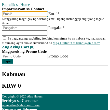
Bumalik sa Home
Impormasyon sa Contact
Email*
Mangyaring magbigay ng wastong email upang matanggap ang iyong mga e-
ticket.
Pangalan*
Sa paggawa ng pagbiling ito, kinukumpirma ko na nabasa ko, naunawaan,
at sumang-ayon ako sa sumusunod na
Mga Tuntunin at Kundisyon.< /a>*
Ang Aking Cart (0)
Magpasok ng Promo Code
Promo Code
Ilapat
Kabuuan
KRW 0
Copyright © 2026 Alas Harum
Serbisyo sa Customer
reservation@alasharum.com
Numero ng Telepono