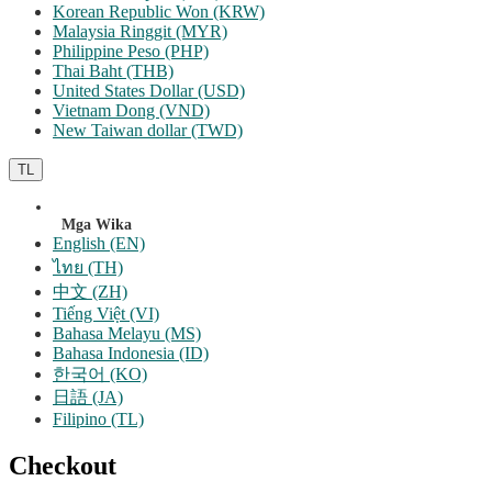
Korean Republic Won (KRW)
Malaysia Ringgit (MYR)
Philippine Peso (PHP)
Thai Baht (THB)
United States Dollar (USD)
Vietnam Dong (VND)
New Taiwan dollar (TWD)
TL
Mga Wika
English (EN)
ไทย (TH)
中文 (ZH)
Tiếng Việt (VI)
Bahasa Melayu (MS)
Bahasa Indonesia (ID)
한국어 (KO)
日語 (JA)
Filipino (TL)
Checkout