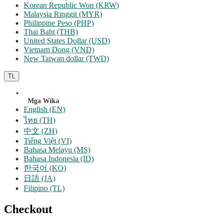
Korean Republic Won (KRW)
Malaysia Ringgit (MYR)
Philippine Peso (PHP)
Thai Baht (THB)
United States Dollar (USD)
Vietnam Dong (VND)
New Taiwan dollar (TWD)
TL
Mga Wika
English (EN)
ไทย (TH)
中文 (ZH)
Tiếng Việt (VI)
Bahasa Melayu (MS)
Bahasa Indonesia (ID)
한국어 (KO)
日語 (JA)
Filipino (TL)
Checkout