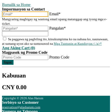
Bumalik sa Home
Impormasyon sa Contact
Email*
Mangyaring magbigay ng wastong email upang matanggap ang iyong mga e-
ticket.
Pangalan*
Sa paggawa ng pagbiling ito, kinukumpirma ko na nabasa ko, naunawaan,
at sumang-ayon ako sa sumusunod na
Mga Tuntunin at Kundisyon.< /a>*
Ang Aking Cart (0)
Magpasok ng Promo Code
Promo Code
Ilapat
Kabuuan
CNY 0.00
Copyright © 2026 Alas Harum
Serbisyo sa Customer
reservation@alasharum.com
Numero ng Telepono