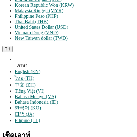
Korean Republic Won (KRW)
Malaysia Ringgit (MYR)
Philippine Peso (PHP)
Thai Baht (THB)
United States Dollar (USD)
Vietnam Dong (VND)
New Taiwan dollar (TWD)
TH
ภาษา
English (EN)
ไทย (TH)
中文 (ZH)
Tiếng Việt (VI)
Bahasa Melayu (MS)
Bahasa Indonesia (ID)
한국어 (KO)
日語 (JA)
Filipino (TL)
เช็คเอาท์