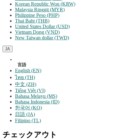
Korean Republic Won (KRW)
Malaysia Ringgit (MYR)
Philippine Peso (PHP)
Thai Baht (THB)
United States Dollar (USD)
Vietnam Dong (VND)
New Taiwan dollar (TWD)
JA
言語
English (EN)
ไทย (TH)
中文 (ZH)
Tiếng Việt (VI)
Bahasa Melayu (MS)
Bahasa Indonesia (ID)
한국어 (KO)
日語 (JA)
Filipino (TL)
チェックアウト