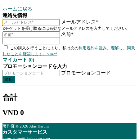
ホームに戻る
連絡先情報
メールアドレス*
Eチケットを受け取るには有効なメールアドレスを入力してください。
名前*
この購入を行うことにより、私は次の
利用規約を読み、理解し、同意
したことを確認します。< /a>*
マイカート (0)
プロモーションコードを入力
プロモーションコード
適用
合計
VND 0
著作権 © 2026 Alas Harum
カスタマーサービス
reservation@alasharum.com