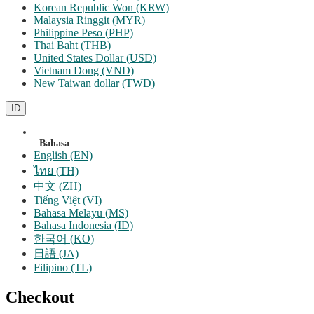
Korean Republic Won (KRW)
Malaysia Ringgit (MYR)
Philippine Peso (PHP)
Thai Baht (THB)
United States Dollar (USD)
Vietnam Dong (VND)
New Taiwan dollar (TWD)
ID
Bahasa
English (EN)
ไทย (TH)
中文 (ZH)
Tiếng Việt (VI)
Bahasa Melayu (MS)
Bahasa Indonesia (ID)
한국어 (KO)
日語 (JA)
Filipino (TL)
Checkout