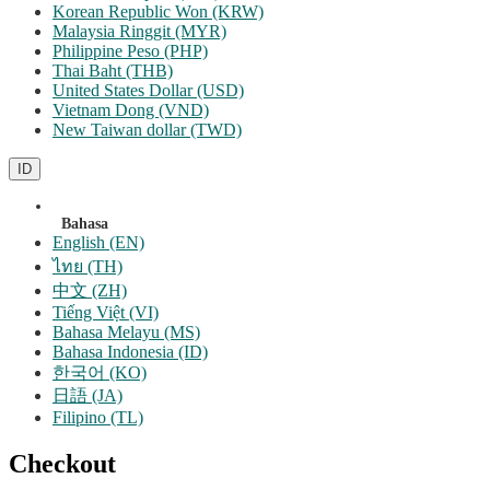
Korean Republic Won (KRW)
Malaysia Ringgit (MYR)
Philippine Peso (PHP)
Thai Baht (THB)
United States Dollar (USD)
Vietnam Dong (VND)
New Taiwan dollar (TWD)
ID
Bahasa
English (EN)
ไทย (TH)
中文 (ZH)
Tiếng Việt (VI)
Bahasa Melayu (MS)
Bahasa Indonesia (ID)
한국어 (KO)
日語 (JA)
Filipino (TL)
Checkout