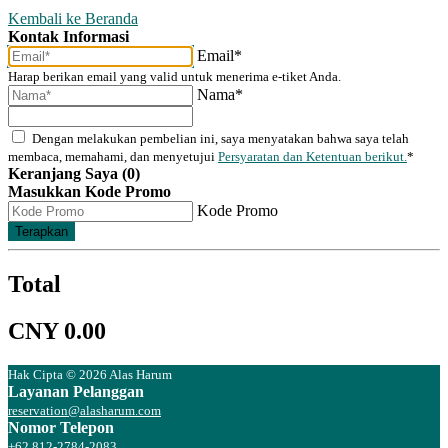
Kembali ke Beranda
Kontak Informasi
Email*
Harap berikan email yang valid untuk menerima e-tiket Anda.
Nama*
Dengan melakukan pembelian ini, saya menyatakan bahwa saya telah
membaca, memahami, dan menyetujui
Persyaratan dan Ketentuan berikut.
*
Keranjang Saya (0)
Masukkan Kode Promo
Kode Promo
Terapkan
Total
CNY 0.00
Hak Cipta © 2026 Alas Harum
Layanan Pelanggan
reservation@alasharum.com
Nomor Telepon
+62 812-2784-2083