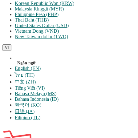
Korean Republic Won (KRW)
Malaysia Ringgit (MYR)
Philippine Peso (PHP)
Thai Baht (THB)
United States Dollar (USD)
Vietnam Dong (VND)
New Taiwan dollar (TWD)
VI
Ngôn ngữ
English (EN)
ไทย (TH)
中文 (ZH)
Tiếng Việt (VI)
Bahasa Melayu (MS)
Bahasa Indonesia (ID)
한국어 (KO)
日語 (JA)
Filipino (TL)