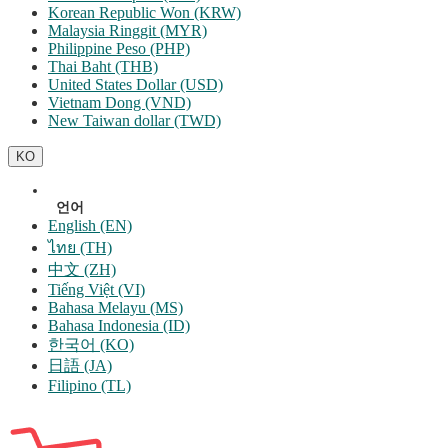
Korean Republic Won (KRW)
Malaysia Ringgit (MYR)
Philippine Peso (PHP)
Thai Baht (THB)
United States Dollar (USD)
Vietnam Dong (VND)
New Taiwan dollar (TWD)
KO
언어
English (EN)
ไทย (TH)
中文 (ZH)
Tiếng Việt (VI)
Bahasa Melayu (MS)
Bahasa Indonesia (ID)
한국어 (KO)
日語 (JA)
Filipino (TL)