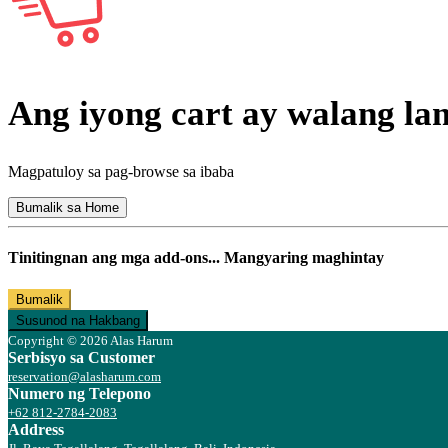
Ang iyong cart ay walang l
Magpatuloy sa pag-browse sa ibaba
Bumalik sa Home
Tinitingnan ang mga add-ons... Mangyaring maghintay
Bumalik
Susunod na Hakbang
Copyright © 2026 Alas Harum
Serbisyo sa Customer
reservation@alasharum.com
Numero ng Telepono
+62 812-2784-2083
Address