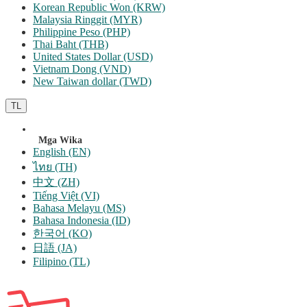
Korean Republic Won (KRW)
Malaysia Ringgit (MYR)
Philippine Peso (PHP)
Thai Baht (THB)
United States Dollar (USD)
Vietnam Dong (VND)
New Taiwan dollar (TWD)
TL
Mga Wika
English (EN)
ไทย (TH)
中文 (ZH)
Tiếng Việt (VI)
Bahasa Melayu (MS)
Bahasa Indonesia (ID)
한국어 (KO)
日語 (JA)
Filipino (TL)