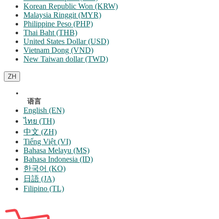
Korean Republic Won (KRW)
Malaysia Ringgit (MYR)
Philippine Peso (PHP)
Thai Baht (THB)
United States Dollar (USD)
Vietnam Dong (VND)
New Taiwan dollar (TWD)
ZH
语言
English (EN)
ไทย (TH)
中文 (ZH)
Tiếng Việt (VI)
Bahasa Melayu (MS)
Bahasa Indonesia (ID)
한국어 (KO)
日語 (JA)
Filipino (TL)