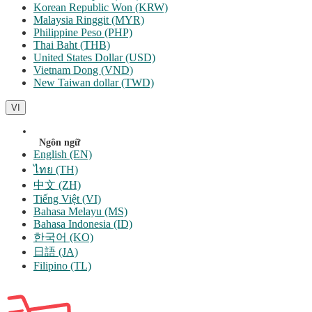
Korean Republic Won (KRW)
Malaysia Ringgit (MYR)
Philippine Peso (PHP)
Thai Baht (THB)
United States Dollar (USD)
Vietnam Dong (VND)
New Taiwan dollar (TWD)
VI
Ngôn ngữ
English (EN)
ไทย (TH)
中文 (ZH)
Tiếng Việt (VI)
Bahasa Melayu (MS)
Bahasa Indonesia (ID)
한국어 (KO)
日語 (JA)
Filipino (TL)