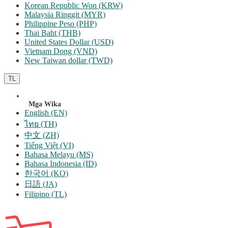
Korean Republic Won (KRW)
Malaysia Ringgit (MYR)
Philippine Peso (PHP)
Thai Baht (THB)
United States Dollar (USD)
Vietnam Dong (VND)
New Taiwan dollar (TWD)
TL
Mga Wika
English (EN)
ไทย (TH)
中文 (ZH)
Tiếng Việt (VI)
Bahasa Melayu (MS)
Bahasa Indonesia (ID)
한국어 (KO)
日語 (JA)
Filipino (TL)