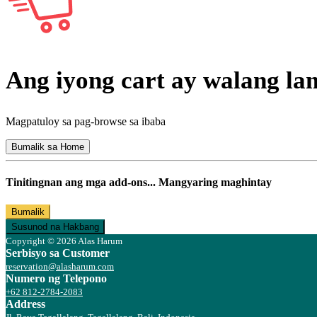
Ang iyong cart ay walang l
Magpatuloy sa pag-browse sa ibaba
Bumalik sa Home
Tinitingnan ang mga add-ons... Mangyaring maghintay
Bumalik
Susunod na Hakbang
Copyright © 2026 Alas Harum
Serbisyo sa Customer
reservation@alasharum.com
Numero ng Telepono
+62 812-2784-2083
Address