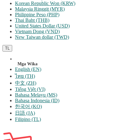
Korean Republic Won (KRW)
Malaysia Ringgit (MYR)
Philippine Peso (PHP)
Thai Baht (THB)
United States Dollar (USD)
Vietnam Dong (VND)
New Taiwan dollar (TWD)
TL
Mga Wika
English (EN)
ไทย (TH)
中文 (ZH)
Tiếng Việt (VI)
Bahasa Melayu (MS)
Bahasa Indonesia (ID)
한국어 (KO)
日語 (JA)
Filipino (TL)