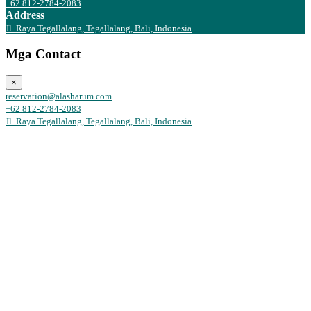
+62 812-2784-2083
Address
Jl. Raya Tegallalang, Tegallalang, Bali, Indonesia
Mga Contact
×
reservation@alasharum.com
+62 812-2784-2083
Jl. Raya Tegallalang, Tegallalang, Bali, Indonesia