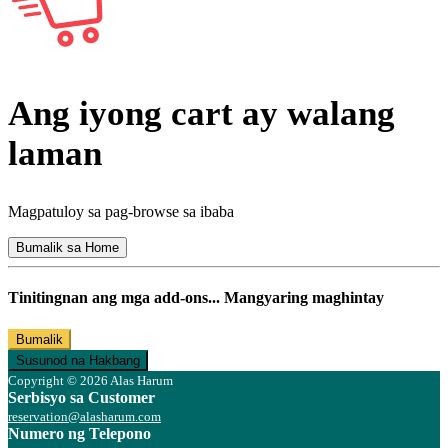
Ang iyong cart ay walang
laman
Magpatuloy sa pag-browse sa ibaba
Bumalik sa Home
Tinitingnan ang mga add-ons... Mangyaring maghintay
Bumalik
Susunod na Hakbang
Copyright © 2026 Alas Harum
Serbisyo sa Customer
reservation@alasharum.com
Numero ng Telepono