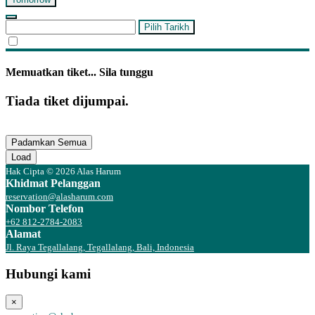
Pilih Tarikh
Memuatkan tiket... Sila tunggu
Tiada tiket dijumpai.
Padamkan Semua
Load
Hak Cipta © 2026 Alas Harum
Khidmat Pelanggan
reservation@alasharum.com
Nombor Telefon
+62 812-2784-2083
Alamat
Jl. Raya Tegallalang, Tegallalang, Bali, Indonesia
Hubungi kami
×