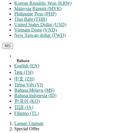
Korean Republic Won (KRW)
Malaysia Ringgit (MYR)
Philippine Peso (PHP)
Thai Baht (THB)
United States Dollar (USD)
Vietnam Dong (VND)
New Taiwan dollar (TWD)
MS
Bahasa
English (EN)
ไทย (TH)
中文 (ZH)
Tiếng Việt (VI)
Bahasa Melayu (MS)
Bahasa Indonesia (ID)
한국어 (KO)
日語 (JA)
Filipino (TL)
Laman Utaman
Special Offer