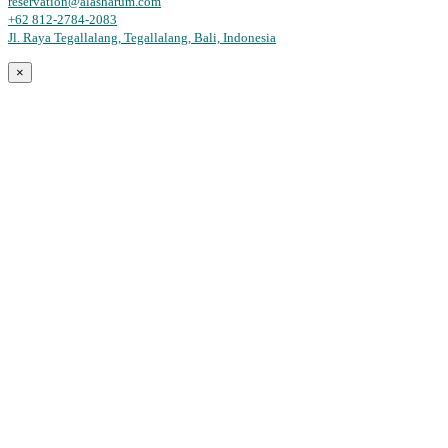
reservation@alasharum.com
+62 812-2784-2083
Jl. Raya Tegallalang, Tegallalang, Bali, Indonesia
×