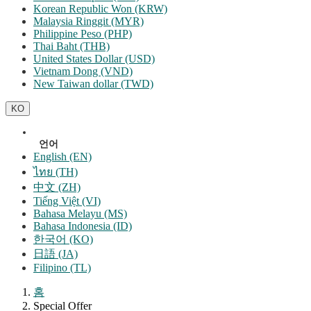
Korean Republic Won (KRW)
Malaysia Ringgit (MYR)
Philippine Peso (PHP)
Thai Baht (THB)
United States Dollar (USD)
Vietnam Dong (VND)
New Taiwan dollar (TWD)
KO
언어
English (EN)
ไทย (TH)
中文 (ZH)
Tiếng Việt (VI)
Bahasa Melayu (MS)
Bahasa Indonesia (ID)
한국어 (KO)
日語 (JA)
Filipino (TL)
홈
Special Offer