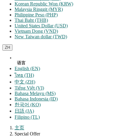
Korean Republic Won (KRW)
Malaysia Ringgit (MYR)
Philippine Peso (PHP)
Thai Baht (THB)
United States Dollar (USD)
Vietnam Dong (VND)
New Taiwan dollar (TWD)
ZH
语言
English (EN)
ไทย (TH)
中文 (ZH)
Tiếng Việt (VI)
Bahasa Melayu (MS)
Bahasa Indonesia (ID)
한국어 (KO)
日語 (JA)
Filipino (TL)
主页
Special Offer