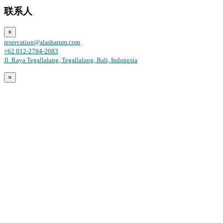
联系人
×
reservation@alasharum.com
+62 812-2784-2083
Jl. Raya Tegallalang, Tegallalang, Bali, Indonesia
×