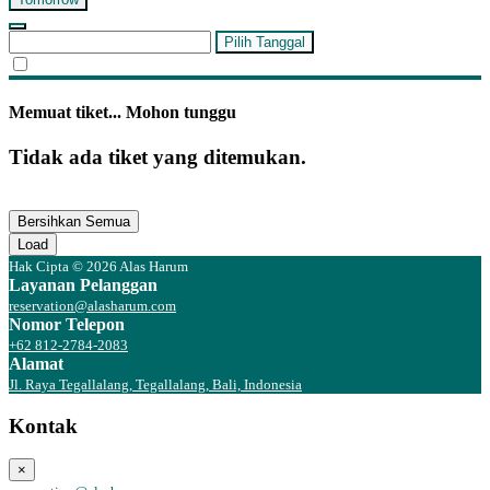
Pilih Tanggal
Memuat tiket... Mohon tunggu
Tidak ada tiket yang ditemukan.
Bersihkan Semua
Load
Hak Cipta © 2026 Alas Harum
Layanan Pelanggan
reservation@alasharum.com
Nomor Telepon
+62 812-2784-2083
Alamat
Jl. Raya Tegallalang, Tegallalang, Bali, Indonesia
Kontak
×