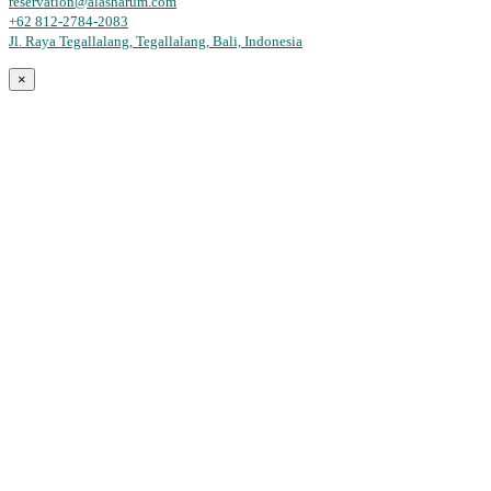
reservation@alasharum.com
+62 812-2784-2083
Jl. Raya Tegallalang, Tegallalang, Bali, Indonesia
×