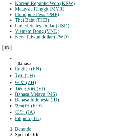
Korean Republic Won (KRW)
Malaysia Ringgit (MYR)
Philippine Peso (PHP)
Thai Baht (THB)
United States Dollar (USD)
Vietnam Dong (VND)
New Taiwan dollar (TWD)
ID
Bahasa
English (EN)
ไทย (TH)
中文 (ZH)
Tiếng Việt (VI)
Bahasa Melayu (MS)
Bahasa Indonesia (ID)
한국어 (KO)
日語 (JA)
Filipino (TL)
Beranda
Special Offer