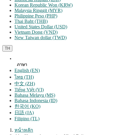
Korean Republic Won (KRW)
Malaysia Ringgit (MYR)
Philippine Peso (PHP)
Thai Baht (THB)
United States Dollar (USD)
Vietnam Dong (VND)
New Taiwan dollar (TWD)
TH
ภาษา
English (EN)
ไทย (TH)
中文 (ZH)
Tiếng Việt (VI)
Bahasa Melayu (MS)
Bahasa Indonesia (ID)
한국어 (KO)
日語 (JA)
Filipino (TL)
หน้าหลัก