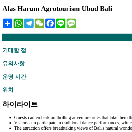
Alas Harum Agrotourism Ubud Bali
Share
WhatsApp
Telegram
WeChat
Facebook
Line
Message
설명
기대할 점
유의사항
운영 시간
위치
하이라이트
Guests can embark on thrilling adventure rides that take them t
Visitors can participate in traditional dance performances, witne
The attraction offers breathtaking views of Bali's natural wonder