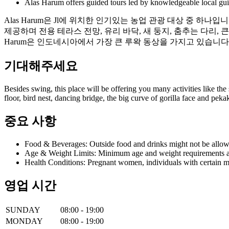
Alas Harum offers guided tours led by knowledgeable local guide
Alas Harum은 Jl에 위치한 인기있는 농업 관광 대상 중 하
제공하며 전용 테라스 전망, 유리 바닥, 새 둥지, 춤추는 다리, 큰
Harum은 인도네시아에서 가장 큰 루왁 동상을 가지고 있습니다
기대해주세요
Besides swing, this place will be offering you many activities like the 
floor, bird nest, dancing bridge, the big curve of gorilla face and pe
중요 사항
Food & Beverages: Outside food and drinks might not be allow
Age & Weight Limits: Minimum age and weight requirements app
Health Conditions: Pregnant women, individuals with certain m
영업 시간
SUNDAY
08:00 - 19:00
MONDAY
08:00 - 19:00