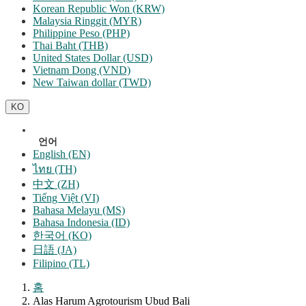
Korean Republic Won (KRW)
Malaysia Ringgit (MYR)
Philippine Peso (PHP)
Thai Baht (THB)
United States Dollar (USD)
Vietnam Dong (VND)
New Taiwan dollar (TWD)
KO
언어
English (EN)
ไทย (TH)
中文 (ZH)
Tiếng Việt (VI)
Bahasa Melayu (MS)
Bahasa Indonesia (ID)
한국어 (KO)
日語 (JA)
Filipino (TL)
홈
Alas Harum Agrotourism Ubud Bali