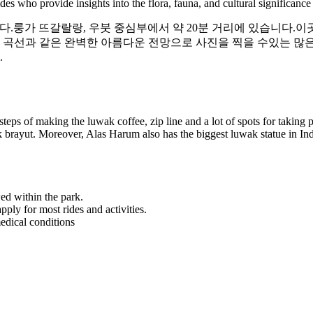
s who provide insights into the flora, fauna, and cultural significance 
나입니다.룽가 뜨갈랄랑, 우붓 중심부에서 약 20분 거리에 있습니다.
 곡선과 같은 완벽한 아름다운 전망으로 사진을 찍을 수있는 많은 장소를
.
steps of making the luwak coffee, zip line and a lot of spots for taking p
kak brayut. Moreover, Alas Harum also has the biggest luwak statue in In
ed within the park.
ly for most rides and activities.
edical conditions