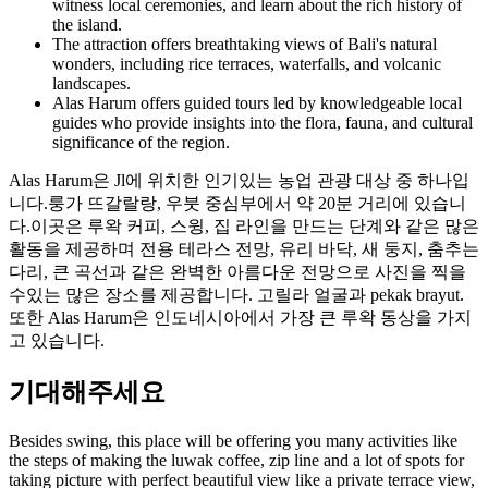
witness local ceremonies, and learn about the rich history of
the island.
The attraction offers breathtaking views of Bali's natural
wonders, including rice terraces, waterfalls, and volcanic
landscapes.
Alas Harum offers guided tours led by knowledgeable local
guides who provide insights into the flora, fauna, and cultural
significance of the region.
Alas Harum은 Jl에 위치한 인기있는 농업 관광 대상 중 하나입
니다.룽가 뜨갈랄랑, 우붓 중심부에서 약 20분 거리에 있습니
다.이곳은 루왁 커피, 스윙, 집 라인을 만드는 단계와 같은 많은
활동을 제공하며 전용 테라스 전망, 유리 바닥, 새 둥지, 춤추는
다리, 큰 곡선과 같은 완벽한 아름다운 전망으로 사진을 찍을
수있는 많은 장소를 제공합니다. 고릴라 얼굴과 pekak brayut.
또한 Alas Harum은 인도네시아에서 가장 큰 루왁 동상을 가지
고 있습니다.
기대해주세요
Besides swing, this place will be offering you many activities like
the steps of making the luwak coffee, zip line and a lot of spots for
taking picture with perfect beautiful view like a private terrace view,