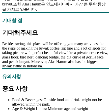
brayut.또한 Alas Harum은 인도네시아에서 가장 큰 루왁 동상
을 가지고 있습니다.
기대할 점
기대해주세요
Besides swing, this place will be offering you many activities like
the steps of making the luwak coffee, zip line and a lot of spots for
taking picture with perfect beautiful view like a private terrace view,
glass floor, bird nest, dancing bridge, the big curve of gorilla face
and pekak brayut. Moreover, Alas Harum also has the biggest
luwak statue in Indonesia.
유의사항
중요 사항
Food & Beverages: Outside food and drinks might not be
allowed within the park.
Age & Weight Limits: Minimum age and weight