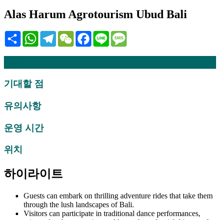
Alas Harum Agrotourism Ubud Bali
Share
WhatsApp
Telegram
WeChat
Facebook
Line
Message
설명
기대할 점
유의사항
운영 시간
위치
하이라이트
Guests can embark on thrilling adventure rides that take them
through the lush landscapes of Bali.
Visitors can participate in traditional dance performances,