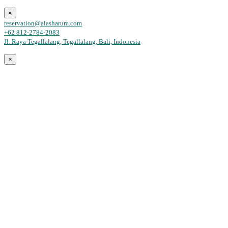
×
reservation@alasharum.com
+62 812-2784-2083
Jl. Raya Tegallalang, Tegallalang, Bali, Indonesia
×