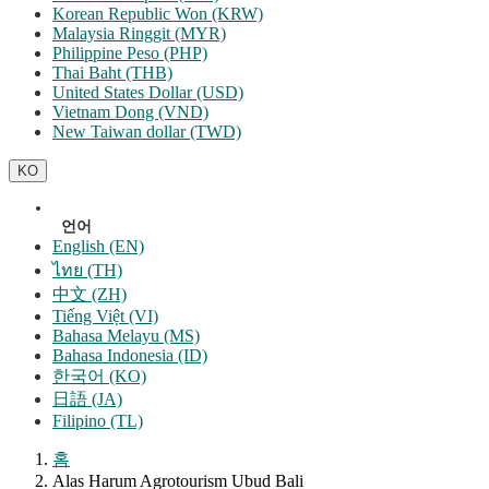
Korean Republic Won (KRW)
Malaysia Ringgit (MYR)
Philippine Peso (PHP)
Thai Baht (THB)
United States Dollar (USD)
Vietnam Dong (VND)
New Taiwan dollar (TWD)
KO
언어
English (EN)
ไทย (TH)
中文 (ZH)
Tiếng Việt (VI)
Bahasa Melayu (MS)
Bahasa Indonesia (ID)
한국어 (KO)
日語 (JA)
Filipino (TL)
홈
Alas Harum Agrotourism Ubud Bali