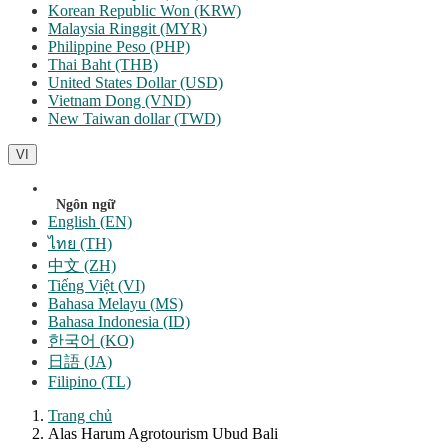
Korean Republic Won (KRW)
Malaysia Ringgit (MYR)
Philippine Peso (PHP)
Thai Baht (THB)
United States Dollar (USD)
Vietnam Dong (VND)
New Taiwan dollar (TWD)
VI
Ngôn ngữ
English (EN)
ไทย (TH)
中文 (ZH)
Tiếng Việt (VI)
Bahasa Melayu (MS)
Bahasa Indonesia (ID)
한국어 (KO)
日語 (JA)
Filipino (TL)
Trang chủ
Alas Harum Agrotourism Ubud Bali