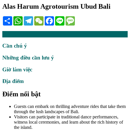
Alas Harum Agrotourism Ubud Bali
Share
WhatsApp
Telegram
WeChat
Facebook
Line
Message
Mô tả
Cần chú ý
Những điều cần lưu ý
Giờ làm việc
Địa điểm
Điểm nổi bật
Guests can embark on thrilling adventure rides that take them
through the lush landscapes of Bali.
Visitors can participate in traditional dance performances,
witness local ceremonies, and learn about the rich history of
the island.