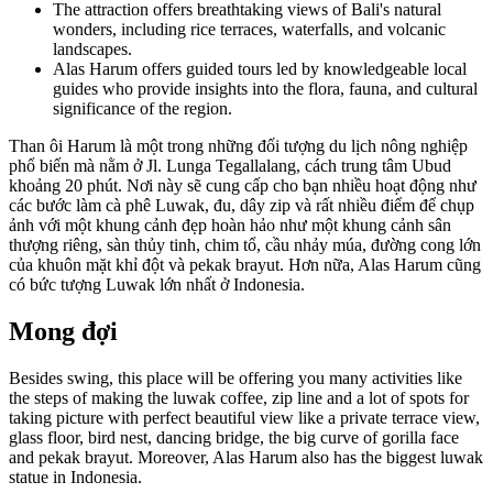
The attraction offers breathtaking views of Bali's natural
wonders, including rice terraces, waterfalls, and volcanic
landscapes.
Alas Harum offers guided tours led by knowledgeable local
guides who provide insights into the flora, fauna, and cultural
significance of the region.
Than ôi Harum là một trong những đối tượng du lịch nông nghiệp
phổ biến mà nằm ở Jl. Lunga Tegallalang, cách trung tâm Ubud
khoảng 20 phút. Nơi này sẽ cung cấp cho bạn nhiều hoạt động như
các bước làm cà phê Luwak, đu, dây zip và rất nhiều điểm để chụp
ảnh với một khung cảnh đẹp hoàn hảo như một khung cảnh sân
thượng riêng, sàn thủy tinh, chim tổ, cầu nhảy múa, đường cong lớn
của khuôn mặt khỉ đột và pekak brayut. Hơn nữa, Alas Harum cũng
có bức tượng Luwak lớn nhất ở Indonesia.
Mong đợi
Besides swing, this place will be offering you many activities like
the steps of making the luwak coffee, zip line and a lot of spots for
taking picture with perfect beautiful view like a private terrace view,
glass floor, bird nest, dancing bridge, the big curve of gorilla face
and pekak brayut. Moreover, Alas Harum also has the biggest luwak
statue in Indonesia.