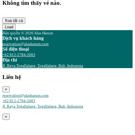
Không tìm thấy vé nào.
Xoá tất cả
Load
Bản quyền © 2026 Alas Harum
Dịch vụ khách hàng
reservation@alasharum.com
Số điện thoại
+62 812-2784-2083
Địa chỉ
Jl. Raya Tegallalang, Tegallalang, Bali, Indonesia
Liên hệ
×
reservation@alasharum.com
+62 812-2784-2083
Jl. Raya Tegallalang, Tegallalang, Bali, Indonesia
×