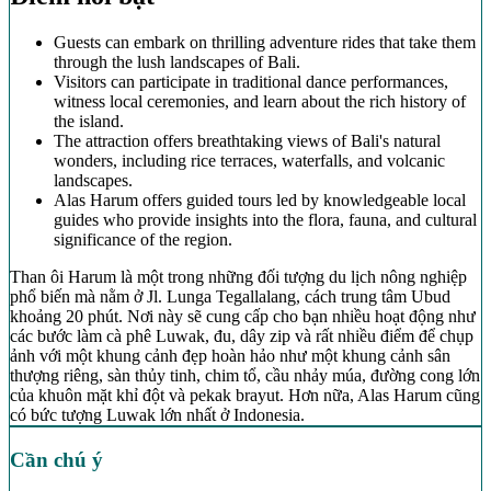
Guests can embark on thrilling adventure rides that take them
through the lush landscapes of Bali.
Visitors can participate in traditional dance performances,
witness local ceremonies, and learn about the rich history of
the island.
The attraction offers breathtaking views of Bali's natural
wonders, including rice terraces, waterfalls, and volcanic
landscapes.
Alas Harum offers guided tours led by knowledgeable local
guides who provide insights into the flora, fauna, and cultural
significance of the region.
Than ôi Harum là một trong những đối tượng du lịch nông nghiệp
phổ biến mà nằm ở Jl. Lunga Tegallalang, cách trung tâm Ubud
khoảng 20 phút. Nơi này sẽ cung cấp cho bạn nhiều hoạt động như
các bước làm cà phê Luwak, đu, dây zip và rất nhiều điểm để chụp
ảnh với một khung cảnh đẹp hoàn hảo như một khung cảnh sân
thượng riêng, sàn thủy tinh, chim tổ, cầu nhảy múa, đường cong lớn
của khuôn mặt khỉ đột và pekak brayut. Hơn nữa, Alas Harum cũng
có bức tượng Luwak lớn nhất ở Indonesia.
Cần chú ý