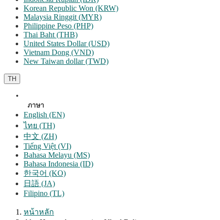
Korean Republic Won (KRW)
Malaysia Ringgit (MYR)
Philippine Peso (PHP)
Thai Baht (THB)
United States Dollar (USD)
Vietnam Dong (VND)
New Taiwan dollar (TWD)
TH
ภาษา
English (EN)
ไทย (TH)
中文 (ZH)
Tiếng Việt (VI)
Bahasa Melayu (MS)
Bahasa Indonesia (ID)
한국어 (KO)
日語 (JA)
Filipino (TL)
หน้าหลัก