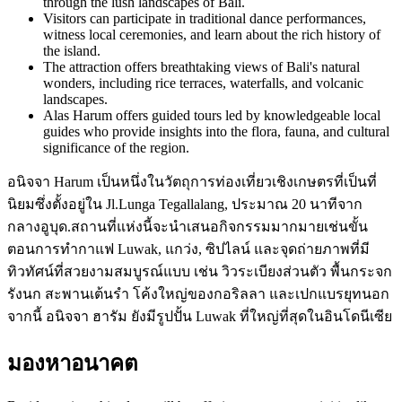
through the lush landscapes of Bali.
Visitors can participate in traditional dance performances,
witness local ceremonies, and learn about the rich history of
the island.
The attraction offers breathtaking views of Bali's natural
wonders, including rice terraces, waterfalls, and volcanic
landscapes.
Alas Harum offers guided tours led by knowledgeable local
guides who provide insights into the flora, fauna, and cultural
significance of the region.
อนิจจา Harum เป็นหนึ่งในวัตถุการท่องเที่ยวเชิงเกษตรที่เป็นที่
นิยมซึ่งตั้งอยู่ใน Jl.Lunga Tegallalang, ประมาณ 20 นาทีจาก
กลางอูบุด.สถานที่แห่งนี้จะนำเสนอกิจกรรมมากมายเช่นขั้น
ตอนการทำกาแฟ Luwak, แกว่ง, ซิปไลน์ และจุดถ่ายภาพที่มี
ทิวทัศน์ที่สวยงามสมบูรณ์แบบ เช่น วิวระเบียงส่วนตัว พื้นกระจก
รังนก สะพานเต้นรำ โค้งใหญ่ของกอริลลา และเปกแบรยุทนอก
จากนี้ อนิจจา ฮารัม ยังมีรูปปั้น Luwak ที่ใหญ่ที่สุดในอินโดนีเซีย
มองหาอนาคต