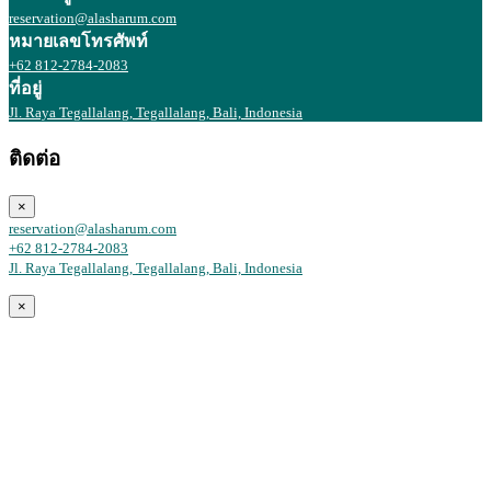
reservation@alasharum.com
หมายเลขโทรศัพท์
+62 812-2784-2083
ที่อยู่
Jl. Raya Tegallalang, Tegallalang, Bali, Indonesia
ติดต่อ
×
reservation@alasharum.com
+62 812-2784-2083
Jl. Raya Tegallalang, Tegallalang, Bali, Indonesia
×