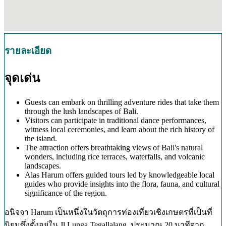
รายละเอียด
จุดเด่น
Guests can embark on thrilling adventure rides that take them
through the lush landscapes of Bali.
Visitors can participate in traditional dance performances,
witness local ceremonies, and learn about the rich history of
the island.
The attraction offers breathtaking views of Bali's natural
wonders, including rice terraces, waterfalls, and volcanic
landscapes.
Alas Harum offers guided tours led by knowledgeable local
guides who provide insights into the flora, fauna, and cultural
significance of the region.
อนิจจา Harum เป็นหนึ่งในวัตถุการท่องเที่ยวเชิงเกษตรที่เป็นที่
นิยมซึ่งตั้งอยู่ใน Jl.Lunga Tegallalang, ประมาณ 20 นาทีจาก