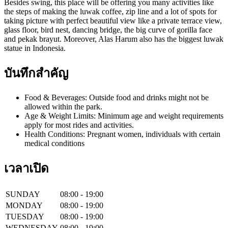
Besides swing, this place will be offering you many activities like
the steps of making the luwak coffee, zip line and a lot of spots for
taking picture with perfect beautiful view like a private terrace view,
glass floor, bird nest, dancing bridge, the big curve of gorilla face
and pekak brayut. Moreover, Alas Harum also has the biggest luwak
statue in Indonesia.
บันทึกสำคัญ
Food & Beverages: Outside food and drinks might not be
allowed within the park.
Age & Weight Limits: Minimum age and weight requirements
apply for most rides and activities.
Health Conditions: Pregnant women, individuals with certain
medical conditions
เวลาเปิด
SUNDAY
08:00 - 19:00
MONDAY
08:00 - 19:00
TUESDAY
08:00 - 19:00
WEDNESDAY
08:00 - 19:00