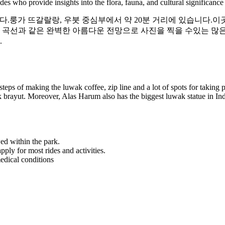
s who provide insights into the flora, fauna, and cultural significance 
나입니다.룽가 뜨갈랄랑, 우붓 중심부에서 약 20분 거리에 있습니다.
 곡선과 같은 완벽한 아름다운 전망으로 사진을 찍을 수있는 많은 장소를
.
steps of making the luwak coffee, zip line and a lot of spots for taking p
kak brayut. Moreover, Alas Harum also has the biggest luwak statue in In
ed within the park.
ly for most rides and activities.
edical conditions