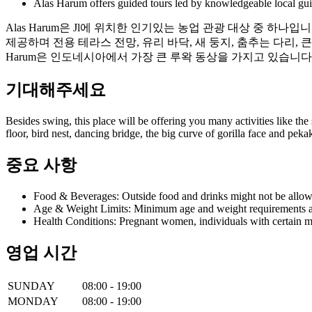
Alas Harum offers guided tours led by knowledgeable local guide
Alas Harum은 Jl에 위치한 인기있는 농업 관광 대상 중 하
제공하며 전용 테라스 전망, 유리 바닥, 새 둥지, 춤추는 다리, 큰
Harum은 인도네시아에서 가장 큰 루왁 동상을 가지고 있습니다
기대해주세요
Besides swing, this place will be offering you many activities like the 
floor, bird nest, dancing bridge, the big curve of gorilla face and pe
중요 사항
Food & Beverages: Outside food and drinks might not be allow
Age & Weight Limits: Minimum age and weight requirements app
Health Conditions: Pregnant women, individuals with certain m
영업 시간
SUNDAY
08:00 - 19:00
MONDAY
08:00 - 19:00