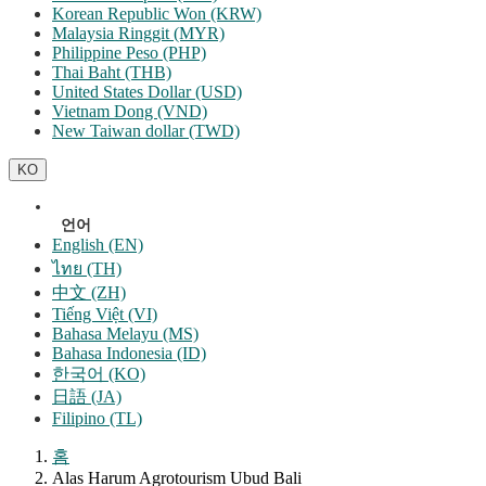
Korean Republic Won (KRW)
Malaysia Ringgit (MYR)
Philippine Peso (PHP)
Thai Baht (THB)
United States Dollar (USD)
Vietnam Dong (VND)
New Taiwan dollar (TWD)
KO
언어
English (EN)
ไทย (TH)
中文 (ZH)
Tiếng Việt (VI)
Bahasa Melayu (MS)
Bahasa Indonesia (ID)
한국어 (KO)
日語 (JA)
Filipino (TL)
홈
Alas Harum Agrotourism Ubud Bali