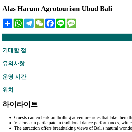
Alas Harum Agrotourism Ubud Bali
Share
WhatsApp
Telegram
WeChat
Facebook
Line
Message
설명
기대할 점
유의사항
운영 시간
위치
하이라이트
Guests can embark on thrilling adventure rides that take them t
Visitors can participate in traditional dance performances, witne
The attraction offers breathtaking views of Bali's natural wonder