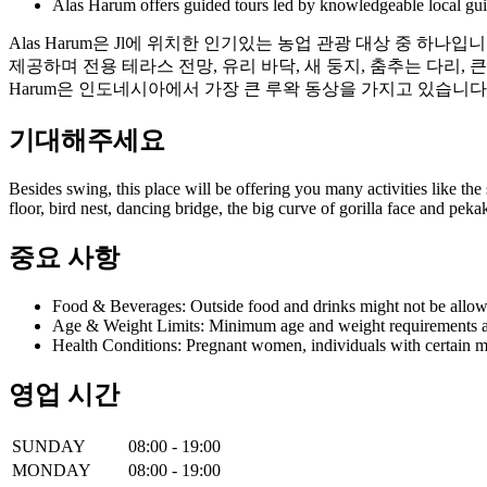
Alas Harum offers guided tours led by knowledgeable local guide
Alas Harum은 Jl에 위치한 인기있는 농업 관광 대상 중 하
제공하며 전용 테라스 전망, 유리 바닥, 새 둥지, 춤추는 다리, 큰
Harum은 인도네시아에서 가장 큰 루왁 동상을 가지고 있습니다
기대해주세요
Besides swing, this place will be offering you many activities like the 
floor, bird nest, dancing bridge, the big curve of gorilla face and pe
중요 사항
Food & Beverages: Outside food and drinks might not be allow
Age & Weight Limits: Minimum age and weight requirements app
Health Conditions: Pregnant women, individuals with certain m
영업 시간
SUNDAY
08:00 - 19:00
MONDAY
08:00 - 19:00