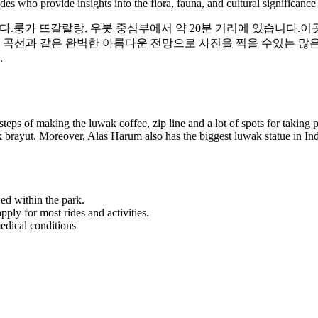
s who provide insights into the flora, fauna, and cultural significance 
나입니다.룽가 뜨갈랄랑, 우붓 중심부에서 약 20분 거리에 있습니다.
 곡선과 같은 완벽한 아름다운 전망으로 사진을 찍을 수있는 많은 장소를
.
steps of making the luwak coffee, zip line and a lot of spots for taking p
kak brayut. Moreover, Alas Harum also has the biggest luwak statue in In
ed within the park.
ly for most rides and activities.
edical conditions