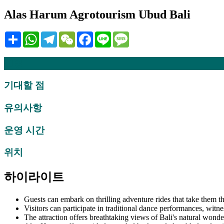
Alas Harum Agrotourism Ubud Bali
Share
WhatsApp
Telegram
WeChat
Facebook
Line
Message
설명
기대할 점
유의사항
운영 시간
위치
하이라이트
Guests can embark on thrilling adventure rides that take them t
Visitors can participate in traditional dance performances, witne
The attraction offers breathtaking views of Bali's natural wonder