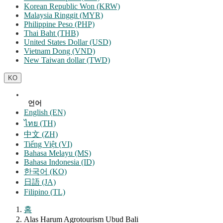
Korean Republic Won (KRW)
Malaysia Ringgit (MYR)
Philippine Peso (PHP)
Thai Baht (THB)
United States Dollar (USD)
Vietnam Dong (VND)
New Taiwan dollar (TWD)
KO
언어
English (EN)
ไทย (TH)
中文 (ZH)
Tiếng Việt (VI)
Bahasa Melayu (MS)
Bahasa Indonesia (ID)
한국어 (KO)
日語 (JA)
Filipino (TL)
홈
Alas Harum Agrotourism Ubud Bali