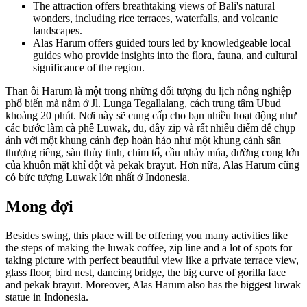
The attraction offers breathtaking views of Bali's natural
wonders, including rice terraces, waterfalls, and volcanic
landscapes.
Alas Harum offers guided tours led by knowledgeable local
guides who provide insights into the flora, fauna, and cultural
significance of the region.
Than ôi Harum là một trong những đối tượng du lịch nông nghiệp
phổ biến mà nằm ở Jl. Lunga Tegallalang, cách trung tâm Ubud
khoảng 20 phút. Nơi này sẽ cung cấp cho bạn nhiều hoạt động như
các bước làm cà phê Luwak, đu, dây zip và rất nhiều điểm để chụp
ảnh với một khung cảnh đẹp hoàn hảo như một khung cảnh sân
thượng riêng, sàn thủy tinh, chim tổ, cầu nhảy múa, đường cong lớn
của khuôn mặt khỉ đột và pekak brayut. Hơn nữa, Alas Harum cũng
có bức tượng Luwak lớn nhất ở Indonesia.
Mong đợi
Besides swing, this place will be offering you many activities like
the steps of making the luwak coffee, zip line and a lot of spots for
taking picture with perfect beautiful view like a private terrace view,
glass floor, bird nest, dancing bridge, the big curve of gorilla face
and pekak brayut. Moreover, Alas Harum also has the biggest luwak
statue in Indonesia.