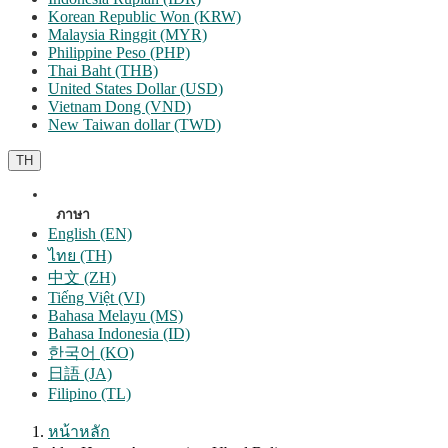
Korean Republic Won (KRW)
Malaysia Ringgit (MYR)
Philippine Peso (PHP)
Thai Baht (THB)
United States Dollar (USD)
Vietnam Dong (VND)
New Taiwan dollar (TWD)
TH
ภาษา
English (EN)
ไทย (TH)
中文 (ZH)
Tiếng Việt (VI)
Bahasa Melayu (MS)
Bahasa Indonesia (ID)
한국어 (KO)
日語 (JA)
Filipino (TL)
หน้าหลัก